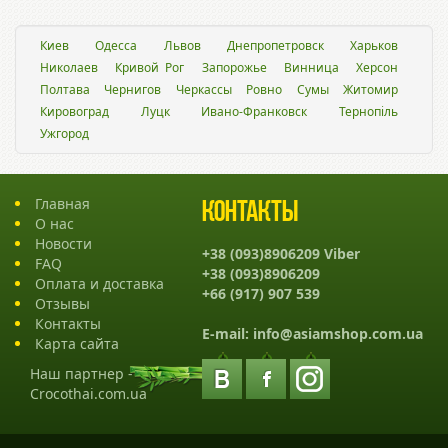
Киев
Одесса
Львов
Днепропетровск
Харьков
Николаев
Кривой Рог
Запорожье
Винница
Херсон
Полтава
Чернигов
Черкассы
Ровно
Сумы
Житомир
Кировоград
Луцк
Ивано-Франковск
Тернопіль
Ужгород
Главная
Контакты
О нас
Новости
+38 (093)8906209 Viber
FAQ
+38 (093)8906209
Оплата и доставка
+66 (917) 907 539
Отзывы
Контакты
E-mail:
info@asiamshop.com.ua
Карта сайта
Наш партнер -
Crocothai.com.ua