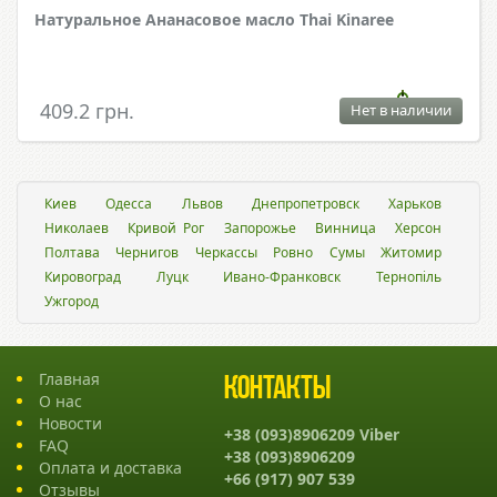
Натуральное Ананасовое масло Thai Kinaree
409.2 грн.
Нет в наличии
Киев
Одесса
Львов
Днепропетровск
Харьков
Николаев
Кривой Рог
Запорожье
Винница
Херсон
Полтава
Чернигов
Черкассы
Ровно
Сумы
Житомир
Кировоград
Луцк
Ивано-Франковск
Тернопіль
Ужгород
Главная
Контакты
О нас
Новости
+38 (093)8906209 Viber
FAQ
+38 (093)8906209
Оплата и доставка
+66 (917) 907 539
Отзывы