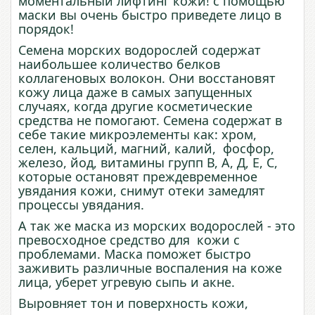
моментальный лифтинг кожи! с помощью
маски вы очень быстро приведете лицо в
порядок!
Семена морских водорослей содержат
наибольшее количество белков
коллагеновых волокон. Они восстановят
кожу лица даже в самых запущенных
случаях, когда другие косметические
средства не помогают. Семена содержат в
себе такие микроэлементы как: хром,
селен, кальций, магний, калий, фосфор,
железо, йод, витамины групп В, А, Д, Е, С,
которые остановят преждевременное
увядания кожи, снимут отеки замедлят
процессы увядания.
А так же маска из морских водорослей - это
превосходное средство для кожи с
проблемами. Маска поможет быстро
заживить различные воспаления на коже
лица, уберет угревую сыпь и акне.
Выровняет тон и поверхность кожи,