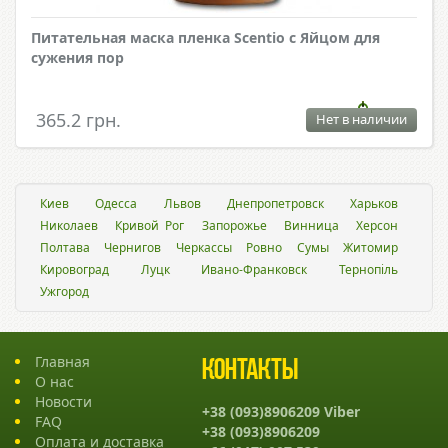
Питательная маска пленка Scentio с Яйцом для
сужения пор
365.2 грн.
Нет в наличии
Киев
Одесса
Львов
Днепропетровск
Харьков
Николаев
Кривой Рог
Запорожье
Винница
Херсон
Полтава
Чернигов
Черкассы
Ровно
Сумы
Житомир
Кировоград
Луцк
Ивано-Франковск
Тернопіль
Ужгород
Главная
Контакты
О нас
Новости
+38 (093)8906209 Viber
FAQ
+38 (093)8906209
Оплата и доставка