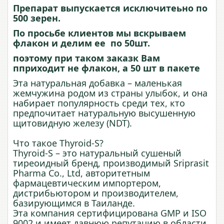
Препарат выпускается исключитеьно по
500 зерен.
По просьбе клиентов мы вскрываем
флакон и делим ее по 50шт.
поэтому при таком заказк Вам
пприходит не флакон, а 50 шт в пакете
Эта натуральная добавка – маленькая
жемчужина родом из страны улыбок, и она
набирает популярность среди тех, кто
предпочитает натуральную высушенную
щитовидную железу (NDT).
Что такое Thyroid-S?
Thyroid-S – это натуральный сушеный
тиреоидный бренд, производимый Sriprasit
Pharma Co., Ltd, авторитетным
фармацевтическим импортером,
дистрибьютором и производителем,
базирующимся в Таиланде.
Эта компания сертифицирована GMP и ISO
9002 и имеет давнюю репутацию в области