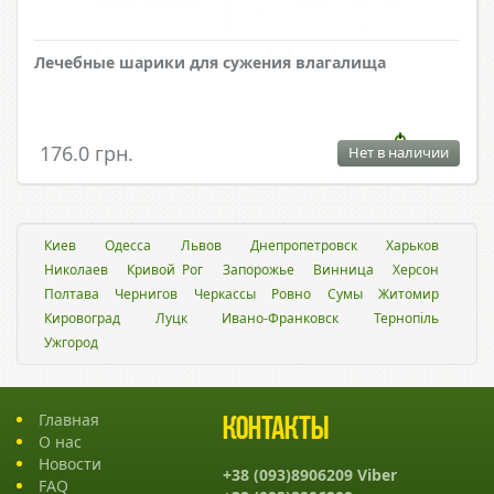
Лечебные шарики для сужения влагалища
176.0 грн.
Нет в наличии
Киев
Одесса
Львов
Днепропетровск
Харьков
Николаев
Кривой Рог
Запорожье
Винница
Херсон
Полтава
Чернигов
Черкассы
Ровно
Сумы
Житомир
Кировоград
Луцк
Ивано-Франковск
Тернопіль
Ужгород
Главная
Контакты
О нас
Новости
+38 (093)8906209 Viber
FAQ