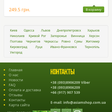
249.5 грн.
В корзину
Киев
Одесса
Львов
Днепропетровск
Харьков
Николаев
Кривой Рог
Запорожье
Винница
Херсон
Полтава
Чернигов
Черкассы
Ровно
Сумы
Житомир
Кировоград
Луцк
Ивано-Франковск
Тернопіль
Ужгород
Главная
Контакты
О нас
Новости
+38 (093)8906209 Viber
FAQ
+38 (093)8906209
Оплата и доставка
+66 (917) 907 539
Отзывы
Контакты
E-mail:
info@asiamshop.com.ua
Карта сайта