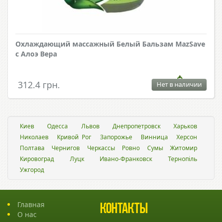
Охлаждающий массажный Белый Бальзам MazSave
с Алоэ Вера
312.4 грн.
Нет в наличии
Киев
Одесса
Львов
Днепропетровск
Харьков
Николаев
Кривой Рог
Запорожье
Винница
Херсон
Полтава
Чернигов
Черкассы
Ровно
Сумы
Житомир
Кировоград
Луцк
Ивано-Франковск
Тернопіль
Ужгород
Главная
Контакты
О нас