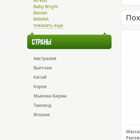
Atreus
Baby Bright
Baivan
Пох
BANNA
показать еще
СТРАНЫ
Австралия
Вьетнам
Китай
Корея
Мьянма-Бирма
Таиланд
Япония
Масса
Рисо