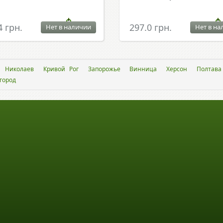
4 грн.
297.0 грн.
Нет в наличии
Нет в на
Николаев
Кривой Рог
Запорожье
Винница
Херсон
Полтава
город