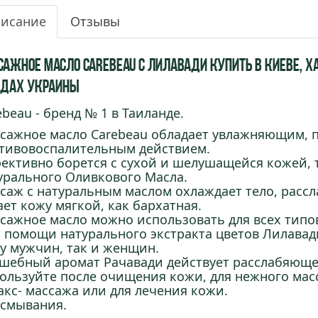
исание
Отзывы
ажное Масло Carebeau с Лилавади купить в Киеве, Хар
одах Украины
ebeau - бренд № 1 в Таиланде.
сажное масло Carebeau обладает увлажняющим, 
тивовоспалительным действием.
ективно борется с сухой и шелушащейся кожей,
урального Оливкового Масла.
саж с натуральным маслом охлаждает тело, расс
ает кожу мягкой, как бархатная.
сажное масло можно использовать для всех типо
 помощи натурального экстракта цветов Лилавади
у мужчин, так и женщин.
шебный аромат Рачавади действует расслабяюще 
ользуйте после очищения кожи, для нежного масса
акс- массажа или для лечения кожи.
 смывания.