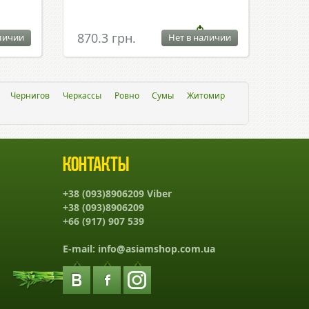
870.3 грн.
личии
Нет в наличии
Чернигов
Черкассы
Ровно
Сумы
Житомир
Контакты
+38 (093)8906209 Viber
+38 (093)8906209
+66 (917) 907 539
E-mail:
info@asiamshop.com.ua