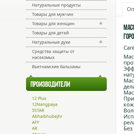
Натуральные продукты
Оп
Товары для мужчин
Товары для женщин
Масс
Товары для детей
гор
Натуральные духи
Car
Средства защиты от
Мас
насекомых
про
Вьетнамские бальзамы
Эфф
нат
Мас
ПРОИЗВОДИТЕЛИ
дел
Мас
При
12 Plus
кож
12Nangpaya
Вол
5STAR
Исп
Abhaibhubejhr
рел
AFY
Без
AR