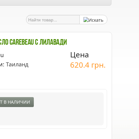
ло Carebeau С Лилавади
Цена
au
620.4
грн.
и:
Таиланд
Т В НАЛИЧИИ