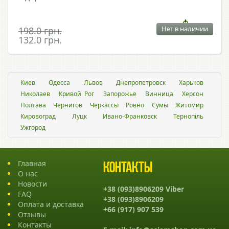
Нет в наличии
198.0 грн.
132.0 грн.
Киев
Одесса
Львов
Днепропетровск
Харьков
Николаев
Кривой Рог
Запорожье
Винница
Херсон
Полтава
Чернигов
Черкассы
Ровно
Сумы
Житомир
Кировоград
Луцк
Ивано-Франковск
Тернопіль
Ужгород
Главная
Контакты
О нас
Новости
+38 (093)8906209 Viber
FAQ
+38 (093)8906209
Оплата и доставка
+66 (917) 907 539
Отзывы
Контакты