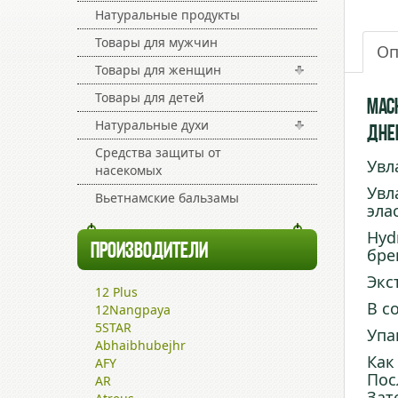
Натуральные продукты
Товары для мужчин
Оп
Товары для женщин
Товары для детей
Мас
Натуральные духи
Дне
Средства защиты от
Увл
насекомых
Увл
Вьетнамские бальзамы
эла
Hyd
ПРОИЗВОДИТЕЛИ
бре
Экс
12 Plus
В с
12Nangpaya
5STAR
Упа
Abhaibhubejhr
Как
AFY
Пос
AR
Зат