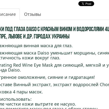
исание
Отзывы
ки под глаза Daiso с Красным Вином и Водорослями 4ш
пре, Львове и др. городах Украины
ажняющая винная маска для глаз.
ажняющая маска Daiso уменьшит морщины, синяк
стичность кожи вокруг глаз.
rating Red Wine Eye Mask для сияющей, мягкой и
нда Daiso.
тренное омоложение, сияние и гидратация!
оставе Винный экстракт, экстракт водорослей Chon
ковка 4 пары масок.
 использовать:
ле чистки кожи вытрите ее насухо.
ем поместите маску под глаза с обеих сторон.