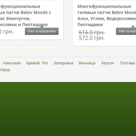
офункциональные
Многофункциональные
ые патчи Belov Moods с
гелевые патчи Belov Mood
ым Жемчугом,
Алоэ, Углем, Водорослям
ослями и Пептидами
Пептидами
0 грн.
Нет в наличии
Нет в на
616.0 грн.
572.0 грн.
Николаев
Кривой Рог
Запорожье
Винница
Херсон
Полтава
город