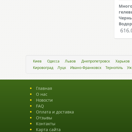
Мног
гелев
Черн
Водор
616.
Киев
Одесса
Львов
Днепропетровск
Харьков
Кировоград
Луцк
Ивано-Франковск
Тернопіль
Уж
Главная
О нас
Новости
FAQ
Оплата и доставка
Отзывы
Контакты
Карта сайта