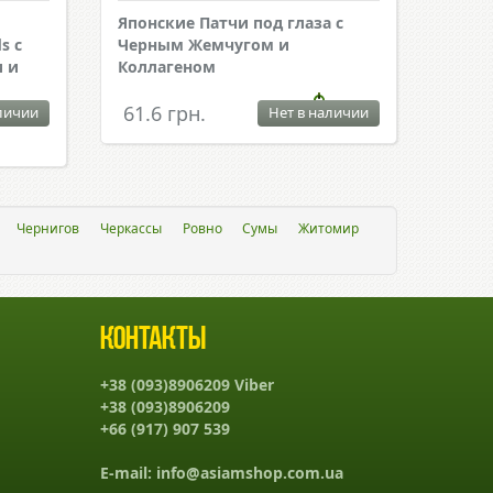
Японские Патчи под глаза с
s с
Черным Жемчугом и
и и
Коллагеном
61.6 грн.
личии
Нет в наличии
Чернигов
Черкассы
Ровно
Сумы
Житомир
Контакты
+38 (093)8906209 Viber
+38 (093)8906209
+66 (917) 907 539
E-mail:
info@asiamshop.com.ua