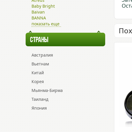
Atreus
Ост
Baby Bright
Baivan
BANNA
показать еще
Пох
СТРАНЫ
Австралия
Вьетнам
Китай
Корея
Мьянма-Бирма
Таиланд
Япония