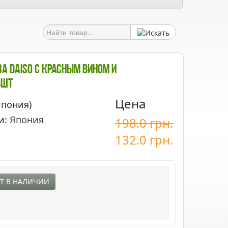
а Daiso С Красным Вином И
4шт
Цена
Япония)
и:
Япония
198.0
грн.
132.0
грн.
Т В НАЛИЧИИ