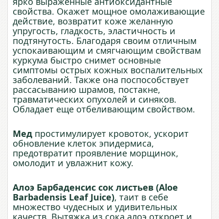
ярко выраженные антиоксидантные
свойства. Окажет мощное омолаживающие
действие, возвратит коже желанную
упругость, гладкость, эластичность и
подтянутость. Благодаря своим отличным
успокаивающим и смягчающим свойствам
куркума быстро снимет основные
симптомы острых кожных воспалительных
заболеваний. Также она поспособствует
рассасыванию шрамов, постакне,
травматических опухолей и синяков.
Обладает еще отбеливающим свойством.
Мед
простимулирует кровоток, ускорит
обновление клеток эпидермиса,
предотвратит проявление морщинок,
омолодит и увлажнит кожу.
Алоэ Барбаденсис сок листьев (Aloe
Barbadensis Leaf Juice)
, таит в себе
множество чудесных и удивительных
качеств. Вытяжка из сока алоэ откроет и