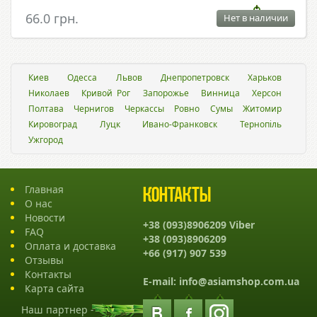
66.0 грн.
Нет в наличии
Киев
Одесса
Львов
Днепропетровск
Харьков
Николаев
Кривой Рог
Запорожье
Винница
Херсон
Полтава
Чернигов
Черкассы
Ровно
Сумы
Житомир
Кировоград
Луцк
Ивано-Франковск
Тернопіль
Ужгород
Главная
Контакты
О нас
Новости
+38 (093)8906209 Viber
FAQ
+38 (093)8906209
Оплата и доставка
+66 (917) 907 539
Отзывы
Контакты
E-mail:
info@asiamshop.com.ua
Карта сайта
Наш партнер -