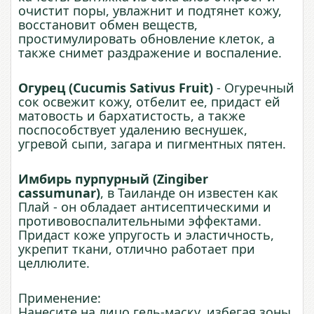
очистит поры, увлажнит и подтянет кожу,
восстановит обмен веществ,
простимулировать обновление клеток, а
также снимет раздражение и воспаление.
Огурец (Cucumis Sativus Fruit)
- Огуречный
сок освежит кожу, отбелит ее, придаст ей
матовость и бархатистость, а также
поспособствует удалению веснушек,
угревой сыпи, загара и пигментных пятен.
Имбирь пурпурный (Zingiber
cassumunar)
, в Таиланде он известен как
Плай - он обладает антисептическими и
противовоспалительными эффектами.
Придаст коже упругость и эластичность,
укрепит ткани, отлично работает при
целлюлите.
Применение:
Нанесите на лицо гель-маску, избегая зоны