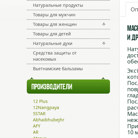
Натуральные продукты
Оп
Товары для мужчин
Товары для женщин
Мас
Товары для детей
и д
Натуральные духи
Нат
Средства защиты от
дос
насекомых
обе
Вьетнамские бальзамы
Экс
кот
Пос
ПРОИЗВОДИТЕЛИ
пов
гла
Пос
12 Plus
рас
12Nangpaya
Мас
5STAR
неж
Abhaibhubejhr
При
AFY
10 
AR