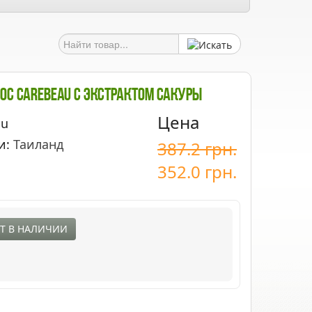
ос Carebeau С Экстрактом Сакуры
Цена
au
и:
Таиланд
387.2
грн.
352.0
грн.
Т В НАЛИЧИИ