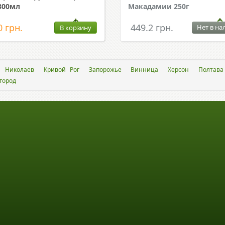
300мл
Макадамии 250г
0 грн.
449.2 грн.
Нет в на
В корзину
Николаев
Кривой Рог
Запорожье
Винница
Херсон
Полтава
город