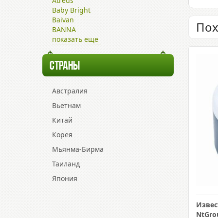
Atreus
Baby Bright
Baivan
Пох
BANNA
показать еще
СТРАНЫ
Австралия
Вьетнам
Китай
Корея
Мьянма-Бирма
Таиланд
Япония
Извес
NtGro