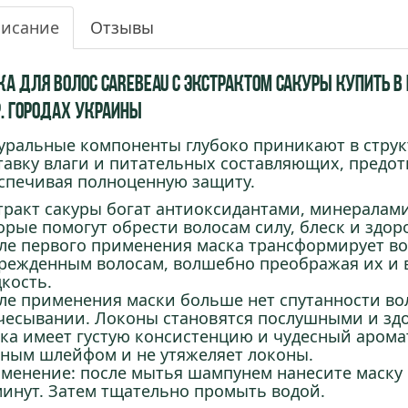
исание
Отзывы
ка для волос Carebeau с экстрактом Сакуры купить в К
р. городах Украины
уральные компоненты глубоко приникают в струк
тавку влаги и питательных составляющих, предо
спечивая полноценную защиту.
тракт сакуры богат антиоксидантами, минералам
орые помогут обрести волосам силу, блеск и здор
ле первого применения маска трансформирует во
режденным волосам, волшебно преображая их и 
дкость.
ле применения маски больше нет спутанности вол
чесывании. Локоны становятся послушными и зд
ка имеет густую консистенцию и чудесный аромат
ным шлейфом и не утяжеляет локоны.
менение: после мытья шампунем нанесите маску п
минут. Затем тщательно промыть водой.