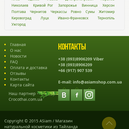
Николаев
Кривой Рог
Запорожье
Винница
Херсон
Полтава
Чернигов
Черкассы
Ровно
Сумы
Житомир
Кировоград
Луцк
Ивано-Франковск
Тернопіль
Ужгород
Главная
Контакты
О нас
Новости
+38 (093)8906209 Viber
FAQ
+38 (093)8906209
Оплата и доставка
+66 (917) 907 539
Отзывы
Контакты
E-mail:
info@asiamshop.com.ua
Карта сайта
Наш партнер -
Crocothai.com.ua
Copyright © 2015 ASiam / Магазин
натуральной косметики из Тайланда