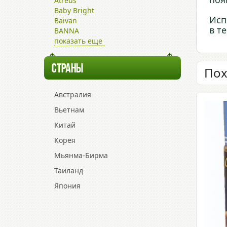
Atreus
Baby Bright
Исп
Baivan
в т
BANNA
показать еще
СТРАНЫ
Пох
Австралия
Вьетнам
Китай
Корея
Мьянма-Бирма
Таиланд
Япония