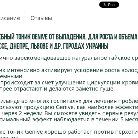
исание
Отзывы
бный Тоник Genive от выпадения, для роста и объема 
ссе, Днепре, Львове и др. городах Украины
ично зарекомендовавшее натуральное тайское сре
ик интенсивно активирует ускорение роста волос,
емными.
 происходит за счет улучшения циркуляции крови
трее отрастают и делаются заметно гуще.
аиланде во многих госпиталях для лечения пробл
ользуют продукцию Genive, как наиболее эффект
 через 2 недели Вы сможете увидеть первые резу
симальный эффект наблюдаетчя в течении 5 меся
же тоник Genive хорошо работает против перхоти
вление.