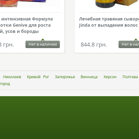
 интенсивная Формула
Лечебная травяная сывор
отки Genive для роста
Jinda от выпадения волос
й, усов и бороды
8 грн.
844.8 грн.
Нет в наличии
Нет в на
Николаев
Кривой Рог
Запорожье
Винница
Херсон
Полтава
город