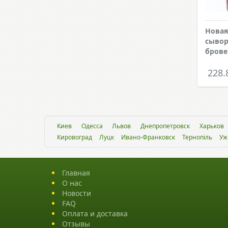
Новая
сывор
брове
228.
Киев
Одесса
Львов
Днепропетровск
Харьков
Кировоград
Луцк
Ивано-Франковск
Тернопіль
Уж
Главная
О нас
Новости
FAQ
Оплата и доставка
Отзывы