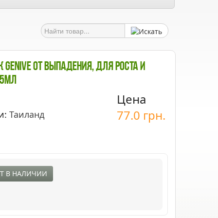
 Genive От Выпадения, Для Роста И
15мл
Цена
77.0
грн.
и:
Таиланд
Т В НАЛИЧИИ