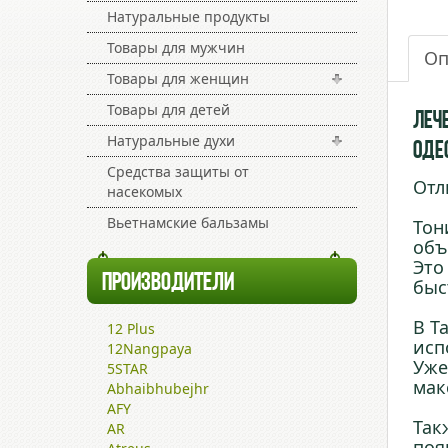
Натуральные продукты
Товары для мужчин
Оп
Товары для женщин
Товары для детей
Лече
Натуральные духи
Оде
Средства защиты от
Отл
насекомых
Вьетнамские бальзамы
Тон
объ
Это
ПРОИЗВОДИТЕЛИ
быс
В Т
12 Plus
исп
12Nangpaya
Уже
5STAR
мак
Abhaibhubejhr
AFY
Так
AR
поя