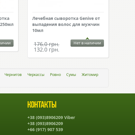
отка
Лечебная сыворотка Genive от
 250мл
выпадения волос для мужчин
10мл
личии
Нет в наличии
176.0 грн.
132.0 грн.
Чернигов
Черкассы
Ровно
Сумы
Житомир
Контакты
+38 (093)8906209 Viber
+38 (093)8906209
+66 (917) 907 539