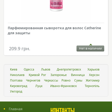
Парфюмированная сыворотка для волос Catherine
для защиты
209.9 грн.
Нет в наличии
Киев
Одесса
Львов
Днепропетровск
Харьков
Николаев
Кривой Рог
Запорожье
Винница
Херсон
Полтава
Чернигов
Черкассы
Ровно
Сумы
Житомир
Кировоград
Луцк
Ивано-Франковск
Тернопіль
Ужгород
Главная
Контакты