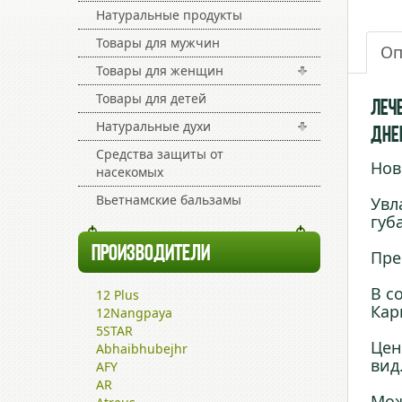
Натуральные продукты
Товары для мужчин
Оп
Товары для женщин
Товары для детей
Лече
Натуральные духи
Дне
Средства защиты от
Нов
насекомых
Вьетнамские бальзамы
Увл
губ
ПРОИЗВОДИТЕЛИ
Пре
В с
12 Plus
Кар
12Nangpaya
5STAR
Цен
Abhaibhubejhr
вид
AFY
AR
Мож