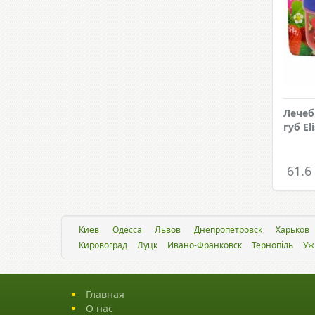
Лечеб
губ El
61.6
Киев
Одесса
Львов
Днепропетровск
Харьков
Кировоград
Луцк
Ивано-Франковск
Тернопіль
Уж
Главная
О нас