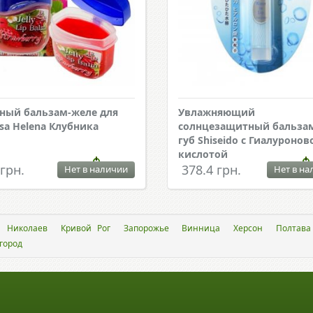
ный бальзам-желе для
Увлажняющий
isa Helena Клубника
солнцезащитный бальзам
губ Shiseido с Гиалуронов
кислотой
 грн.
378.4 грн.
Нет в наличии
Нет в на
Николаев
Кривой Рог
Запорожье
Винница
Херсон
Полтава
город