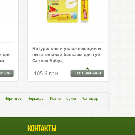
Натуральный увлажняющий и
 для
питательный бальзам для губ
ой
Carmex Арбуз
105.6 грн.
личии
Нет в наличии
Чернигов
Черкассы
Ровно
Сумы
Житомир
Контакты