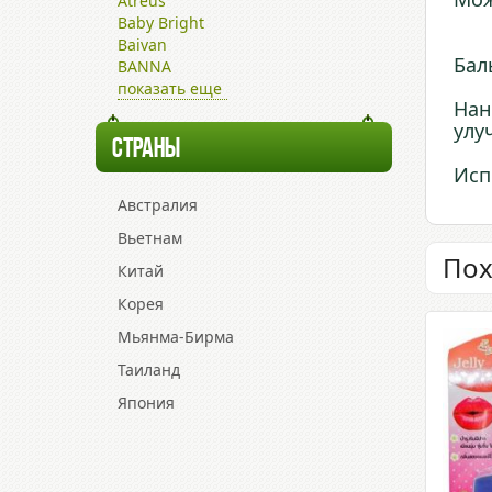
Atreus
Baby Bright
Baivan
Бал
BANNA
показать еще
Нан
улу
СТРАНЫ
Исп
Австралия
Вьетнам
Пох
Китай
Корея
Мьянма-Бирма
Таиланд
Япония