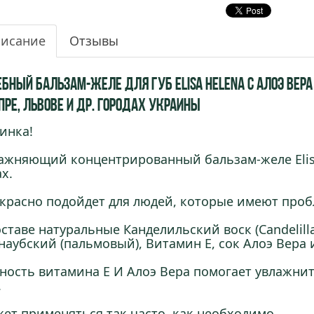
исание
Отзывы
бный бальзам-желе для губ Elisa Helena с Алоэ Вера 
пре, Львове и др. городах Украины
инка!
ажняющий концентрированный бальзам-желе Elisa
ах.
красно подойдет для людей, которые имеют проб
оставе натуральные Канделильский воск (Candelill
наубский (пальмовый), Витамин Е, сок Алоэ Вера 
ность витамина Е И Алоэ Вера помогает увлажнит
.
ет применяться так часто, как необходимо