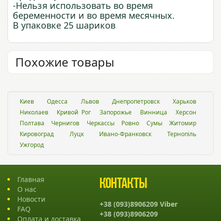
-Нельзя использовать во время
беременности и во время месячных.
В упаковке 25 шариков
Похожие товары
Киев
Одесса
Львов
Днепропетровск
Харьков
Николаев
Кривой Рог
Запорожье
Винница
Херсон
Полтава
Чернигов
Черкассы
Ровно
Сумы
Житомир
Кировоград
Луцк
Ивано-Франковск
Тернопіль
Ужгород
Главная
Контакты
О нас
Новости
+38 (093)8906209 Viber
FAQ
+38 (093)8906209
Оплата и доставка