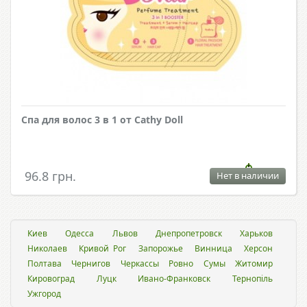
Спа для волос 3 в 1 от Cathy Doll
96.8 грн.
Нет в наличии
Киев
Одесса
Львов
Днепропетровск
Харьков
Николаев
Кривой Рог
Запорожье
Винница
Херсон
Полтава
Чернигов
Черкассы
Ровно
Сумы
Житомир
Кировоград
Луцк
Ивано-Франковск
Тернопіль
Ужгород