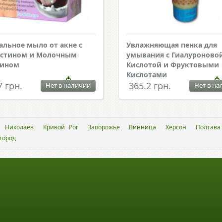
альное мыло от акне с
Увлажняющая пенка для
устином и Молочным
умывания с Гиалуроново
еином
Кислотой и Фруктовыми
Кислотами
7 грн.
365.2 грн.
Нет в наличии
Нет в на
Николаев
Кривой Рог
Запорожье
Винница
Херсон
Полтава
город