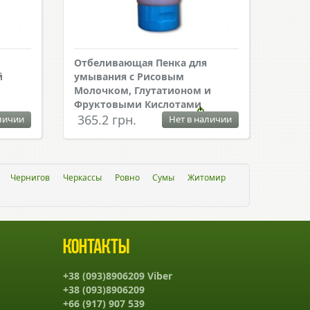
Отбеливающая Пенка для
й
умывания с Рисовым
Молочком, Глутатионом и
Фруктовыми Кислотами
365.2 грн.
личии
Нет в наличии
Чернигов
Черкассы
Ровно
Сумы
Житомир
Контакты
+38 (093)8906209 Viber
+38 (093)8906209
+66 (917) 907 539