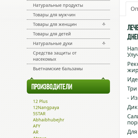
Натуральные продукты
Оп
Товары для мужчин
Товары для женщин
Леч
Товары для детей
Дне
Натуральные духи
Нап
Средства защиты от
Улу
насекомых
Рек
Вьетнамские бальзамы
жир
Иде
ПРОИЗВОДИТЕЛИ
Три
- И
12 Plus
Дик
12Nangpaya
5STAR
Сал
Abhaibhubejhr
пор
AFY
Для
AR