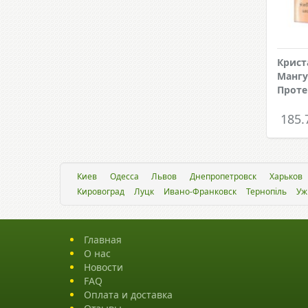
Крист
Манг
Прот
185.
Киев
Одесса
Львов
Днепропетровск
Харьков
Кировоград
Луцк
Ивано-Франковск
Тернопіль
Уж
Главная
О нас
Новости
FAQ
Оплата и доставка