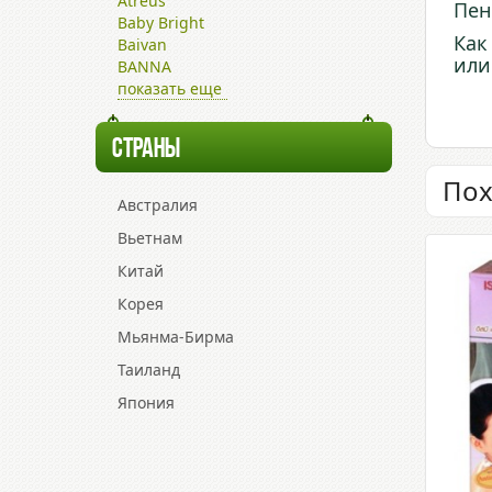
Atreus
Пен
Baby Bright
Как
Baivan
или
BANNA
показать еще
СТРАНЫ
Пох
Австралия
Вьетнам
Китай
Корея
Мьянма-Бирма
Таиланд
Япония