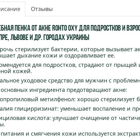
исание
Отзывы
ебная пенка от акне ROHTO OXY для подростков и взрос
пре, Львове и др. городах Украины
рочь стерилизует бактерии, которые вызывает ак
чшает дыхание кожи и оздоравливает ее.
омендуется для подростков, страдают от прыщей 
ной кожей.
альное уходовое средство для мужчин с проблем
 основных ингредиента предотвращают акне:
зопропиловый метилфенол: хорошо стерилизует б
алия глицирризинат: уменьшает воспаление и п
ициловая кислота: улучшает очищение от частич
ы.
 питания и смягчения кожи используется экстракт