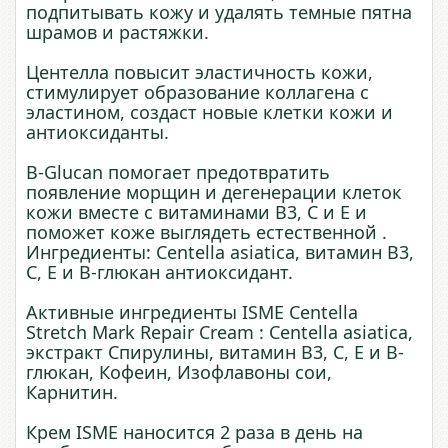
подпитывать кожу и удалять темные пятна
шрамов и растяжки.
Центелла повысит эластичность кожи,
стимулирует образование коллагена с
эластином, создаст новые клетки кожи и
антиоксиданты.
B-Glucan помогает предотвратить
появление морщин и дегенерации клеток
кожи вместе с витаминами B3, C и E и
поможет коже выглядеть естественной .
Ингредиенты: Centella asiatica, витамин B3,
C, E и B-глюкан антиоксидант.
Активные ингредиенты ISME Centella
Stretch Mark Repair Cream : Centella asiatica,
экстракт Спирулины, витамин B3, C, E и B-
глюкан, Кофеин, Изофлавоны сои,
Карнитин.
Крем ISME наносится 2 раза в день на