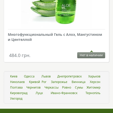
Многофункциональный Гель с Алоэ, Мангустином
и Центеллой
484.0 грн.
Нет в наличии
Киев
Одесса
Львов
Днепропетровск
Харьков
Николаев
Кривой Рог
Запорожье
Винница
Херсон
Полтава
Чернигов
Черкассы
Ровно
Сумы
Житомир
Кировоград
Луцк
Ивано-Франковск
Тернопіль
Ужгород