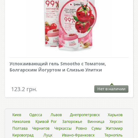
Успокаивающий гель Smootho с Томатом,
Болгарским Йогуртом и Слизью Улитки
123.2 грн.
Нет в наличии
Киев
Одесса
Львов
Днепропетровск
Харьков
Николаев
Кривой Рог
Запорожье
Винница
Херсон
Полтава
Чернигов
Черкассы
Ровно
Сумы
Житомир
Кировоград
Луцк
Ивано-Франковск
Тернопіль