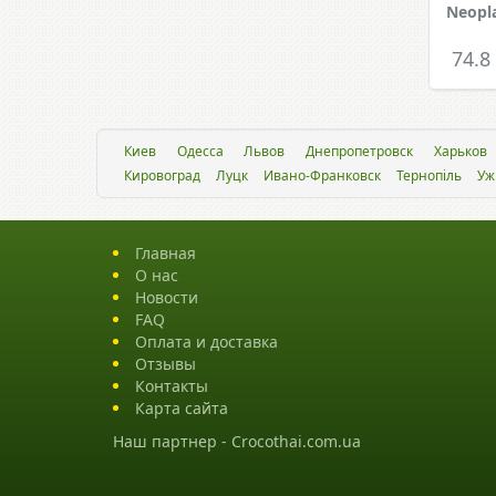
Neopl
74.8
Киев
Одесса
Львов
Днепропетровск
Харьков
Кировоград
Луцк
Ивано-Франковск
Тернопіль
Уж
Главная
О нас
Новости
FAQ
Оплата и доставка
Отзывы
Контакты
Карта сайта
Наш партнер -
Crocothai.com.ua