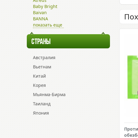
Atreus
Baby Bright
Baivan
Пох
BANNA
показать еще
СТРАНЫ
Австралия
Вьетнам
Китай
Корея
Мьянма-Бирма
Таиланд
Япония
Прот
обез