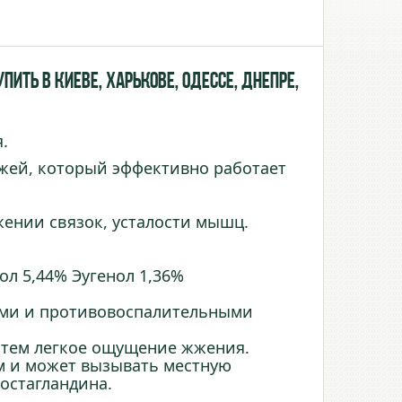
ить в Киеве, Харькове, Одессе, Днепре,
.
жей, который эффективно работает
жении связок, усталости мышц.
л 5,44% Эугенол 1,36%
ими и противовоспалительными
атем легкое ощущение жжения.
м и может вызывать местную
остагландина.