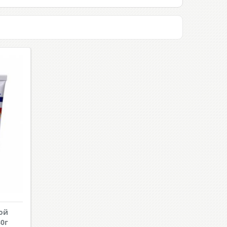
ой
0г