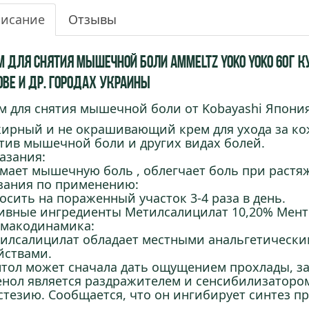
исание
Отзывы
м для снятия мышечной боли Ammeltz Yoko Yoko 60г куп
ове и др. городах Украины
м для снятия мышечной боли от Kobayashi Япония
ирный и не окрашивающий крем для ухода за ко
тив мышечной боли и других видах болей.
азания:
мает мышечную боль , облегчает боль при растя
зания по применению:
осить на пораженный участок 3-4 раза в день.
ивные ингредиенты Метилсалицилат 10,20% Менто
макодинамика:
илсалицилат обладает местными анальгетическ
йствами.
тол может сначала дать ощущением прохлады, з
енол является раздражителем и сенсибилизаторо
стезию. Сообщается, что он ингибирует синтез пр