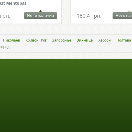
ast Mentopas
 грн.
180.4 грн.
Нет в наличии
Нет в на
Николаев
Кривой Рог
Запорожье
Винница
Херсон
Полтава
город