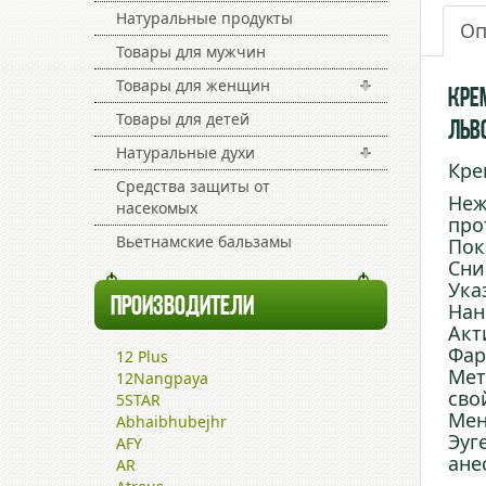
Натуральные продукты
Оп
Товары для мужчин
Товары для женщин
Кре
Товары для детей
Льв
Натуральные духи
Кре
Средства защиты от
Неж
насекомых
про
Вьетнамские бальзамы
Пок
Сни
Ука
ПРОИЗВОДИТЕЛИ
Нан
Акт
Фар
12 Plus
Мет
12Nangpaya
сво
5STAR
Мен
Abhaibhubejhr
Эуг
AFY
ане
AR