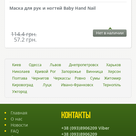
Маска для рук и ногтей Baby Hand Nail
Нет в наличии
114.4 грн.
57.2 грн.
Киев
Одесса
Львов
Днепропетровск
Харьков
Николаев
Кривой Рог
Запорожье
Винница
Херсон
Полтава
Чернигов
Черкассы
Ровно
Сумы
Житомир
Кировоград
Луцк
Ивано-Франковск
Тернопіль
Ужгород
Главная
Контакты
О нас
Новости
+38 (093)8906209 Viber
FAQ
+38 (093)8906209