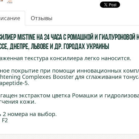
исание
Отзывы
илиер Mistine на 24 часа с Ромашкой и Гиалуроновой 
ссе, Днепре, Львове и др. городах Украины
аженная текстура консилиера легко наносится.
ное покрытие при помощи инновационных компле
ghtening Complexes Booster для сглаживания тону
apeptide-5.
гащен экстрактом цветка Ромашки и гидролизов
гчения кожи.
ь 2 номера на выбор.
 F2