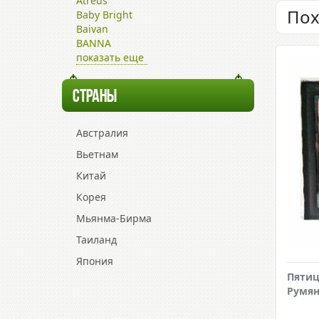
Atreus
Пох
Baby Bright
Baivan
BANNA
показать еще
СТРАНЫ
Австралия
Вьетнам
Китай
Корея
Мьянма-Бирма
Таиланд
Япония
Пяти
Румян