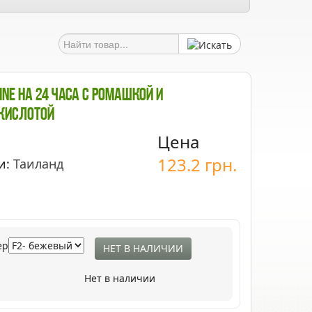
ine На 24 Часа С Ромашкой И
Кислотой
Цена
123.2
грн.
и:
Таиланд
ер
НЕТ В НАЛИЧИИ
Нет в наличии