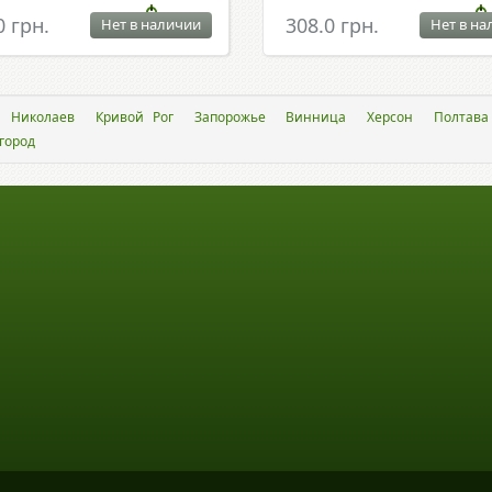
0 грн.
308.0 грн.
Нет в наличии
Нет в на
Николаев
Кривой Рог
Запорожье
Винница
Херсон
Полтава
город