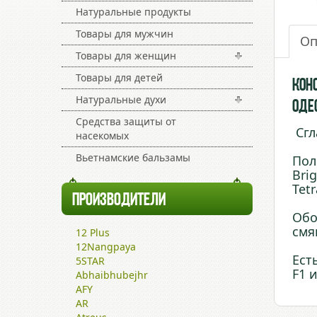
Натуральные продукты
Товары для мужчин
Оп
Товары для женщин
Товары для детей
Конс
Натуральные духи
Оде
Средства защиты от
Сгл
насекомых
Вьетнамские бальзамы
Пол
Bri
Tetr
ПРОИЗВОДИТЕЛИ
Обо
смя
12 Plus
12Nangpaya
Ест
5STAR
F1 и
Abhaibhubejhr
AFY
AR