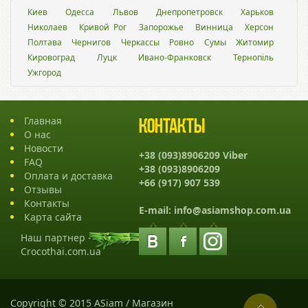
Киев
Одесса
Львов
Днепропетровск
Харьков
Николаев
Кривой Рог
Запорожье
Винница
Херсон
Полтава
Чернигов
Черкассы
Ровно
Сумы
Житомир
Кировоград
Луцк
Ивано-Франковск
Тернопіль
Ужгород
Главная
Контакты
О нас
Новости
+38 (093)8906209 Viber
FAQ
+38 (093)8906209
Оплата и доставка
+66 (917) 907 539
Отзывы
Контакты
E-mail:
info@asiamshop.com.ua
Карта сайта
Наш партнер -
Crocothai.com.ua
Copyright © 2015 ASiam / Магазин