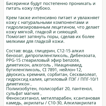
Бисеринки будут постепенно проникать и
питать кожу глубоко.
Крем также интенсивно питает и увлажняет
кожу с натуральными компонентами и
гидролизированным лецитином, что делает
кожу мягкой, гладкой и сияющей.
Помогает затянуть поры, сделав их более
мелкими для гладкой кожи.
Состав: вода, глицерин, C12-15 алкил
бензоат, дипропиленгликоль, Дибензоата,
PPG-15 стеариловый эфир benzote,
диметикон, алкоголь , Ниацинамид,
бутиленгликоль, CI 7891, нейлон-12,
двуокись кремния, сорбитан, Сесквиолеат,
гидроксид калия, цетиловый ПЭГ / ППГ-10/1
диметикон ,
Полиизобутен, полисорбат 20, пантенол,
сульфат магния ,
Феноксиэтанол, метилпарабен, ксантановая
камедь, акрилаты / C10-30, Алкилакрилата