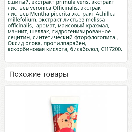
сшитый, экстракт primula veris, экстракт
листьев veronica Officinalis, экстракт
листьев Mentha piperita экстракт Achillea
millefolium, экстракт листьев melissa
officinalis, аромат, маисовый крахмал,
маннит, шеллак, гидрогенизированное
лецитин, синтетический фторфлогопита ,
Оксид олова, пропилпарабен,
аскорбиновая кислота, бисаболол, CI17200.
Похожие товары