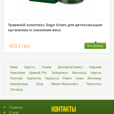
Травяной комплекс Dago Green для детоксикации
организма и снижения веса
453.2 грн.
В корзину
Киев
Одесса
Львов
Днепропетровск
Харьков
Николаев
Кривой Рог
Запорожье
Винница
Херсон
Полтава
Чернигов
Черкассы
Ровно
Сумы
Житомир
Кировоград
Луцк
Ивано-Франковск
Тернопіль
Ужгород
Главная
Контакты
О нас