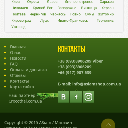
Киев
Одесса
Львов
Днепропетровск
Харьков
Николаев
Кривой Рог
Запорожье
Винница
Херсон
Полтава
Чернигов
Черкассы
Ровно
Сумы
Житомир
Кировоград
Луцк
Ивано-Франковск
Тернопіль
Ужгород
Главная
Контакты
О нас
Новости
+38 (093)8906209 Viber
FAQ
+38 (093)8906209
Оплата и доставка
+66 (917) 907 539
Отзывы
Контакты
E-mail:
info@asiamshop.com.ua
Карта сайта
Наш партнер -
Crocothai.com.ua
Copyright © 2015 ASiam / Магазин