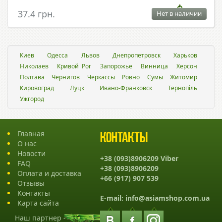
37.4 грн.
Нет в наличии
Киев
Одесса
Львов
Днепропетровск
Харьков
Николаев
Кривой Рог
Запорожье
Винница
Херсон
Полтава
Чернигов
Черкассы
Ровно
Сумы
Житомир
Кировоград
Луцк
Ивано-Франковск
Тернопіль
Ужгород
Главная
Контакты
О нас
Новости
+38 (093)8906209 Viber
FAQ
+38 (093)8906209
Оплата и доставка
+66 (917) 907 539
Отзывы
Контакты
E-mail:
info@asiamshop.com.ua
Карта сайта
Наш партнер -