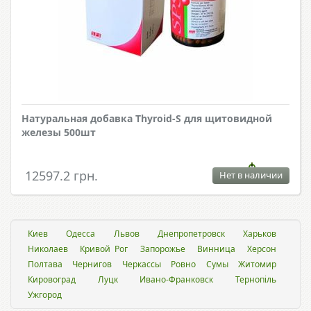
Натуральная добавка Thyroid-S для щитовидной
железы 500шт
12597.2 грн.
Нет в наличии
Киев
Одесса
Львов
Днепропетровск
Харьков
Николаев
Кривой Рог
Запорожье
Винница
Херсон
Полтава
Чернигов
Черкассы
Ровно
Сумы
Житомир
Кировоград
Луцк
Ивано-Франковск
Тернопіль
Ужгород