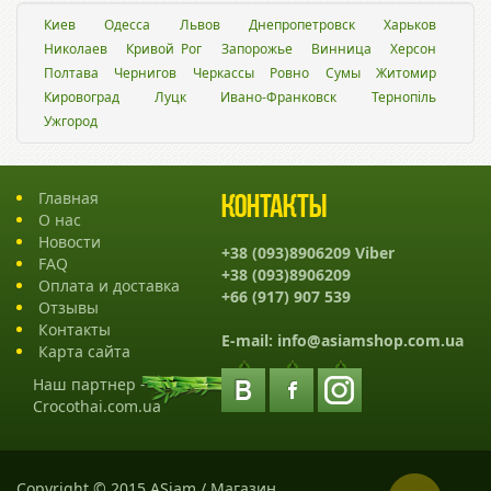
Киев
Одесса
Львов
Днепропетровск
Харьков
Николаев
Кривой Рог
Запорожье
Винница
Херсон
Полтава
Чернигов
Черкассы
Ровно
Сумы
Житомир
Кировоград
Луцк
Ивано-Франковск
Тернопіль
Ужгород
Главная
Контакты
О нас
Новости
+38 (093)8906209 Viber
FAQ
+38 (093)8906209
Оплата и доставка
+66 (917) 907 539
Отзывы
Контакты
E-mail:
info@asiamshop.com.ua
Карта сайта
Наш партнер -
Crocothai.com.ua
Copyright © 2015 ASiam / Магазин