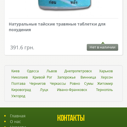
Натуральные тайские травяные таблетки для
похудения
391.6 грн.
Нет в наличии
Киев
Одесса
Львов
Днепропетровск
Харьков
Николаев
Кривой Рог
Запорожье
Винница
Херсон
Полтава
Чернигов
Черкассы
Ровно
Сумы
Житомир
Кировоград
Луцк
Ивано-Франковск
Тернопіль
Ужгород
Главная
Контакты
О нас