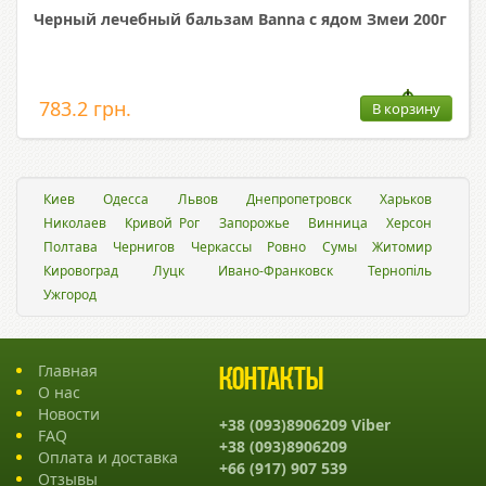
Черный лечебный бальзам Banna с ядом Змеи 200г
783.2 грн.
В корзину
Киев
Одесса
Львов
Днепропетровск
Харьков
Николаев
Кривой Рог
Запорожье
Винница
Херсон
Полтава
Чернигов
Черкассы
Ровно
Сумы
Житомир
Кировоград
Луцк
Ивано-Франковск
Тернопіль
Ужгород
Главная
Контакты
О нас
Новости
+38 (093)8906209 Viber
FAQ
+38 (093)8906209
Оплата и доставка
+66 (917) 907 539
Отзывы