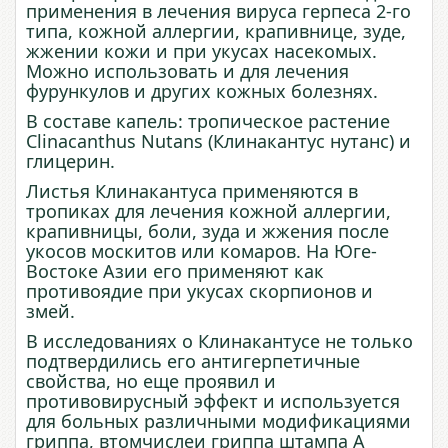
применения в лечения вируса герпеса 2-го
типа, кожной аллергии, крапивнице, зуде,
жжении кожи и при укусах насекомых.
Можно использовать и для лечения
фурункулов и других кожных болезнях.
В составе капель: тропическое растение
Clinacanthus Nutans (Клинакантус нутанс) и
глицерин.
Листья Клинакантуса применяются в
тропиках для лечения кожной аллергии,
крапивницы, боли, зуда и жжения после
укосов москитов или комаров. На Юге-
Востоке Азии его применяют как
противоядие при
укусах
скорпионов
и
змей
.
В исследованиях о Клинакантусе не только
подтвердились его антигерпетичные
свойства, но еще проявил и
противовирусный эффект и используется
для больных различными модификациями
гриппа,
в
том
числе
и
гриппа штампа A