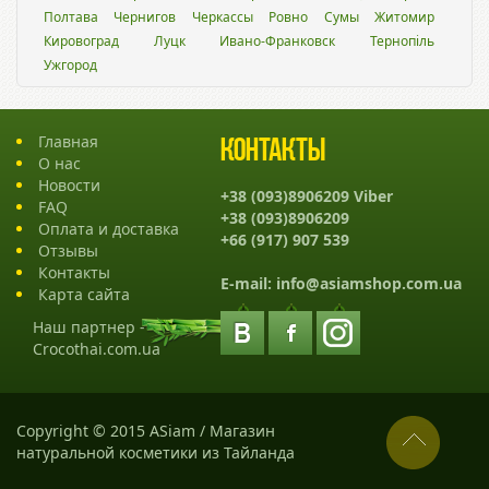
Полтава
Чернигов
Черкассы
Ровно
Сумы
Житомир
Кировоград
Луцк
Ивано-Франковск
Тернопіль
Ужгород
Главная
Контакты
О нас
Новости
+38 (093)8906209 Viber
FAQ
+38 (093)8906209
Оплата и доставка
+66 (917) 907 539
Отзывы
Контакты
E-mail:
info@asiamshop.com.ua
Карта сайта
Наш партнер -
Crocothai.com.ua
Copyright © 2015 ASiam / Магазин
натуральной косметики из Тайланда