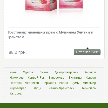
Восстанавливающий крем с Муцином Улитки и
Гранатом
88.0 грн.
Нет в наличии
Киев
Одесса
Львов
Днепропетровск
Харьков
Николаев
Кривой Рог
Запорожье
Винница
Херсон
Полтава
Чернигов
Черкассы
Ровно
Сумы
Житомир
Кировоград
Луцк
Ивано-Франковск
Тернопіль
Ужгород