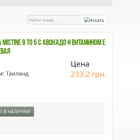
Mistine 9 To 5 С Авокадо И Витамином Е
евая
Цена
233.2
грн.
и:
Таиланд
Т В НАЛИЧИИ