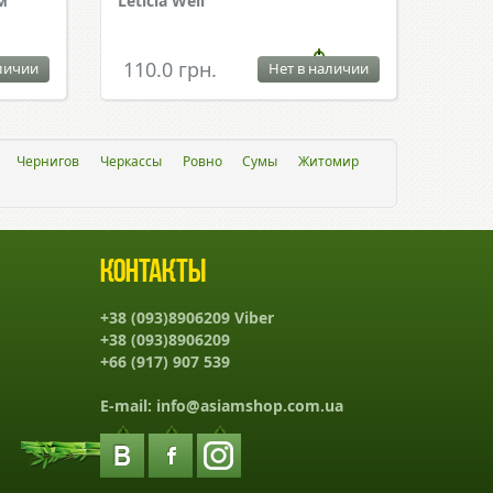
м
Leticia Well
110.0 грн.
личии
Нет в наличии
Чернигов
Черкассы
Ровно
Сумы
Житомир
Контакты
+38 (093)8906209 Viber
+38 (093)8906209
+66 (917) 907 539
E-mail:
info@asiamshop.com.ua