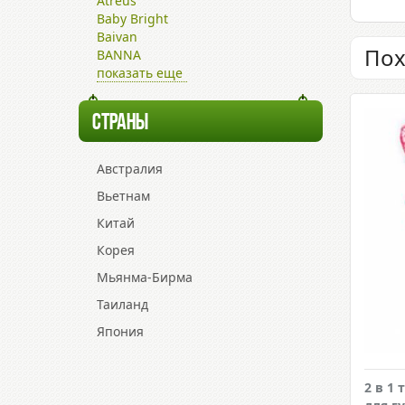
Atreus
Baby Bright
Baivan
Пох
BANNA
показать еще
СТРАНЫ
Австралия
Вьетнам
Китай
Корея
Мьянма-Бирма
Таиланд
Япония
2 в 1