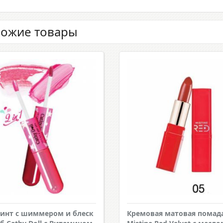
ожие товары
 тинт с шиммером и блеск
Кремовая матовая помад