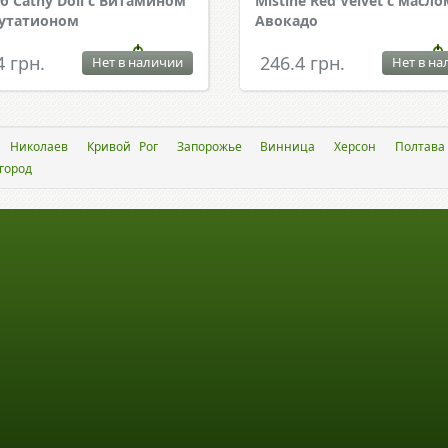
уб Cathy Doll с Витамином
Mistine Red Velvet с масло
лутатионом
Авокадо
4 грн.
246.4 грн.
Нет в наличии
Нет в на
Николаев
Кривой Рог
Запорожье
Винница
Херсон
Полтава
город