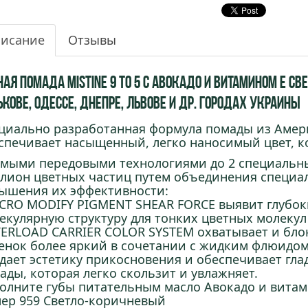
исание
Отзывы
ая помада Mistine 9 to 5 с Авокадо и Витамином Е св
кове, Одессе, Днепре, Львове и др. городах Украины
циально разработанная формула помады из Амери
спечивает насыщенный, легко наносимый цвет, к
амыми передовыми технологиями до 2 специальн
лион цветных частиц путем объединения специа
ышения их эффективности:
ICRO MODIFY PIGMENT SHEAR FORCE выявит глубок
екулярную структуру для тонких цветных молекул
VERLOAD CARRIER COLOR SYSTEM охватывает и бло
енок более яркий в сочетании с жидким флюидом
дает эстетику прикосновения и обеспечивает гла
ады, которая легко скользит и увлажняет.
олните губы питательным масло Авокадо и витами
ер 959 Светло-коричневый