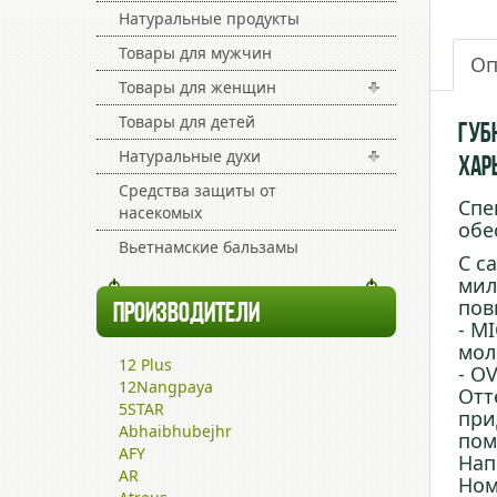
Натуральные продукты
Товары для мужчин
Оп
Товары для женщин
Товары для детей
Губн
Натуральные духи
Харь
Средства защиты от
Спе
насекомых
обе
Вьетнамские бальзамы
С с
мил
пов
ПРОИЗВОДИТЕЛИ
- M
мол
12 Plus
- O
12Nangpaya
Отт
5STAR
при
Abhaibhubejhr
пом
AFY
Нап
AR
Ном