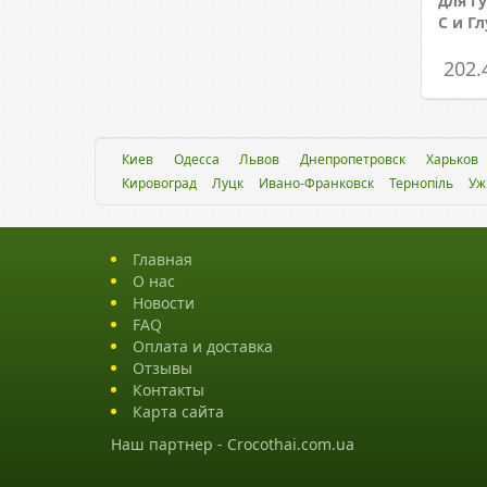
для г
С и Г
202.
Киев
Одесса
Львов
Днепропетровск
Харьков
Кировоград
Луцк
Ивано-Франковск
Тернопіль
Уж
Главная
О нас
Новости
FAQ
Оплата и доставка
Отзывы
Контакты
Карта сайта
Наш партнер -
Crocothai.com.ua