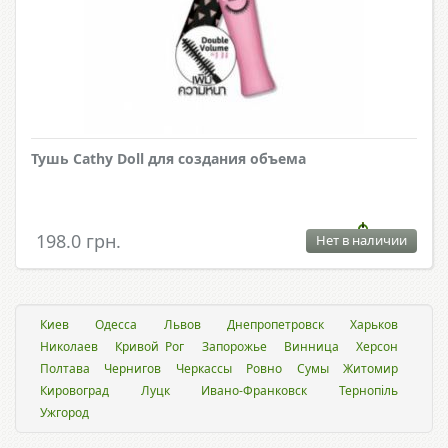
Тушь Cathy Doll для создания объема
198.0 грн.
Нет в наличии
Киев
Одесса
Львов
Днепропетровск
Харьков
Николаев
Кривой Рог
Запорожье
Винница
Херсон
Полтава
Чернигов
Черкассы
Ровно
Сумы
Житомир
Кировоград
Луцк
Ивано-Франковск
Тернопіль
Ужгород