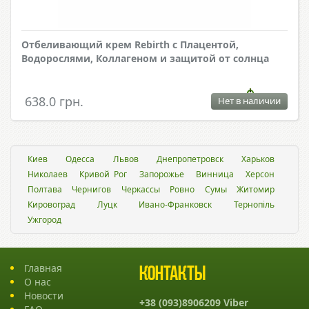
Отбеливающий крем Rebirth с Плацентой,
Водорослями, Коллагеном и защитой от солнца
638.0 грн.
Нет в наличии
Киев
Одесса
Львов
Днепропетровск
Харьков
Николаев
Кривой Рог
Запорожье
Винница
Херсон
Полтава
Чернигов
Черкассы
Ровно
Сумы
Житомир
Кировоград
Луцк
Ивано-Франковск
Тернопіль
Ужгород
Главная
Контакты
О нас
Новости
+38 (093)8906209 Viber