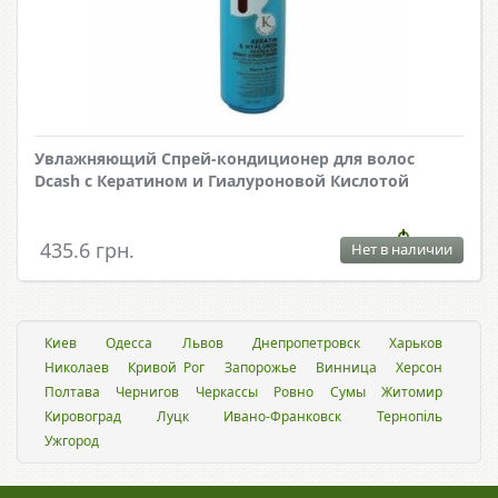
Увлажняющий Спрей-кондиционер для волос
Dcash с Кератином и Гиалуроновой Кислотой
435.6 грн.
Нет в наличии
Киев
Одесса
Львов
Днепропетровск
Харьков
Николаев
Кривой Рог
Запорожье
Винница
Херсон
Полтава
Чернигов
Черкассы
Ровно
Сумы
Житомир
Кировоград
Луцк
Ивано-Франковск
Тернопіль
Ужгород