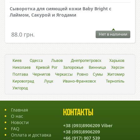
Сыворотка для сияющей кожи Baby Bright с
Лаймом, Сакурой и Ягодами
88.0 грн.
Нет в наличии
Киев
Одесса
Львов
Днепропетровск
Харьков
Николаев
Кривой Рог
Запорожье
Винница
Херсон
Полтава
Чернигов
Черкассы
Ровно
Сумы
Житомир
Кировоград
Луцк
Ивано-Франковск
Тернопіль
Ужгород
Главная
Контакты
О нас
Новости
+38 (093)8906209 Viber
FAQ
+38 (093)8906209
Оплата и доставка
+66 (917) 907 539