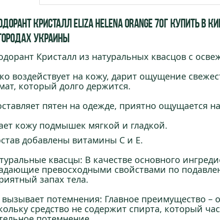
дорант Кристалл Eliza Helena Orange 70г купить в Кие
 городах Украины
одорант Кристалл из натуральных квасцов с ос
ко воздействует на кожу, дарит ощущение свежес
мат, который долго держится.
оставляет пятен на одежде, приятно ощущается на
ает кожу подмышек мягкой и гладкой.
остав добавлены витамины С и Е.
атуральные квасцы: В качестве основного ингред
адающие превосходными свойствами по подавле
риятный запах тела.
е вызывает потемнения: Главное преимущество – 
кольку средство не содержит спирта, который ча
тельное потемнение.