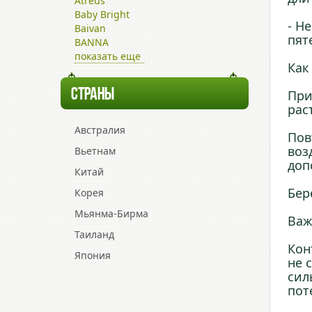
Atreus
Baby Bright
- Н
Baivan
пят
BANNA
показать еще
Как
СТРАНЫ
При
рас
Австралия
Пов
воз
Вьетнам
доп
Китай
Бер
Корея
Мьянма-Бирма
Важ
Таиланд
Кон
Япония
не 
сил
пот