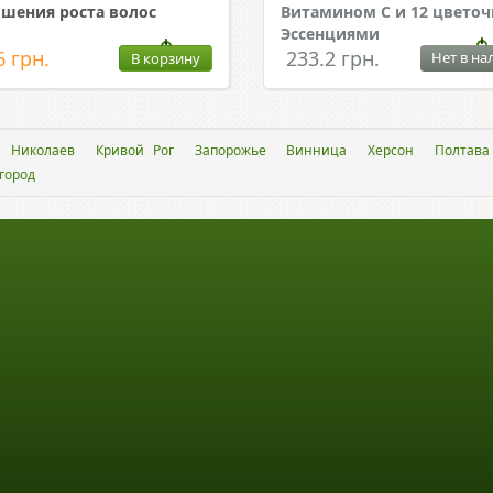
шения роста волос
Витамином С и 12 цвето
Эссенциями
6 грн.
233.2 грн.
Нет в на
В корзину
Николаев
Кривой Рог
Запорожье
Винница
Херсон
Полтава
город