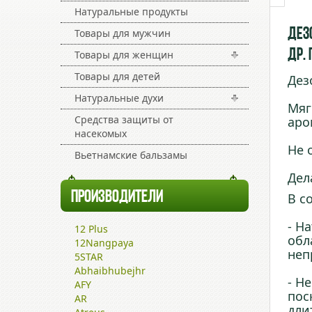
Натуральные продукты
Дезо
Товары для мужчин
др.
Товары для женщин
Товары для детей
Дез
Натуральные духи
Мяг
Средства защиты от
аро
насекомых
Не 
Вьетнамские бальзамы
Дел
ПРОИЗВОДИТЕЛИ
В с
- Н
12 Plus
обл
12Nangpaya
неп
5STAR
Abhaibhubejhr
- Н
AFY
пос
AR
дли