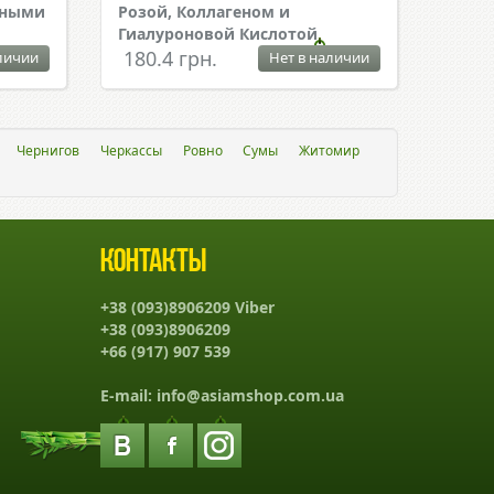
чными
Розой, Коллагеном и
Гиалуроновой Кислотой
180.4 грн.
личии
Нет в наличии
Чернигов
Черкассы
Ровно
Сумы
Житомир
Контакты
+38 (093)8906209 Viber
+38 (093)8906209
+66 (917) 907 539
E-mail:
info@asiamshop.com.ua