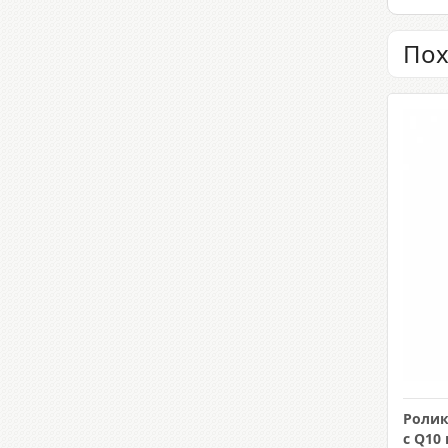
Пох
Ролик
с Q10