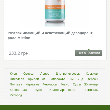
Разглаживающий и осветляющий дезодорант-
ролл Mistine
233.2 грн.
Нет в наличии
Киев
Одесса
Львов
Днепропетровск
Харьков
Николаев
Кривой Рог
Запорожье
Винница
Херсон
Полтава
Чернигов
Черкассы
Ровно
Сумы
Житомир
Кировоград
Луцк
Ивано-Франковск
Тернопіль
Ужгород