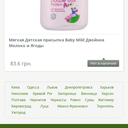
Мягкая Детская присыпка Baby Mild Двойное
Молоко и Ягоды
83.6 грн.
Нет в наличии
Киев
Одесса
Львов
Днепропетровск
Харьков
Николаев
Кривой Рог
Запорожье
Винница
Херсон
Полтава
Чернигов
Черкассы
Ровно
Сумы
Житомир
Кировоград
Луцк
Ивано-Франковск
Тернопіль
Ужгород