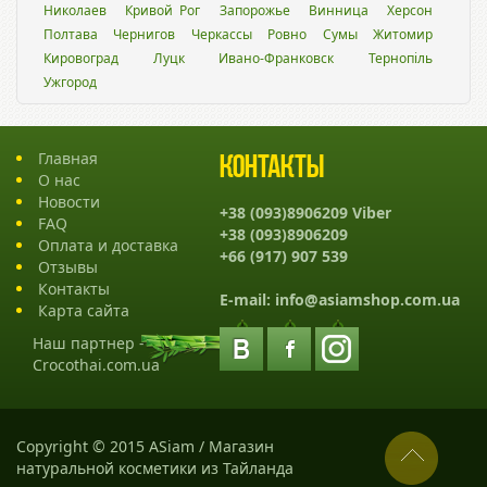
Николаев
Кривой Рог
Запорожье
Винница
Херсон
Полтава
Чернигов
Черкассы
Ровно
Сумы
Житомир
Кировоград
Луцк
Ивано-Франковск
Тернопіль
Ужгород
Главная
Контакты
О нас
Новости
+38 (093)8906209 Viber
FAQ
+38 (093)8906209
Оплата и доставка
+66 (917) 907 539
Отзывы
Контакты
E-mail:
info@asiamshop.com.ua
Карта сайта
Наш партнер -
Crocothai.com.ua
Copyright © 2015 ASiam / Магазин
натуральной косметики из Тайланда