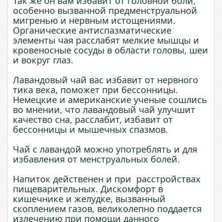
Так же он вам избавит от головной боли,
особенно вызванной предменструальной
мигренью и нервным истощениями.
Органические антиспазматические
элементы чая расслабят мелкие мышцы и
кровеносные сосуды в области головы, шеи
и вокруг глаз.
Лавандовый чай вас избавит от нервного
тика века, поможет при бессонницы.
Немецкие и американские ученые сошлись
во мнении, что лавандовый чай улучшит
качество сна, расслабит, избавит от
бессонницы и мышечных спазмов.
Чай с лавандой можно употреблять и для
избавления от менструальных болей.
Напиток действенен и при расстройствах
пищеварительных. Дискомфорт в
кишечнике и желудке, вызванный
скоплением газов, великолепно поддается
излечению при помощи данного