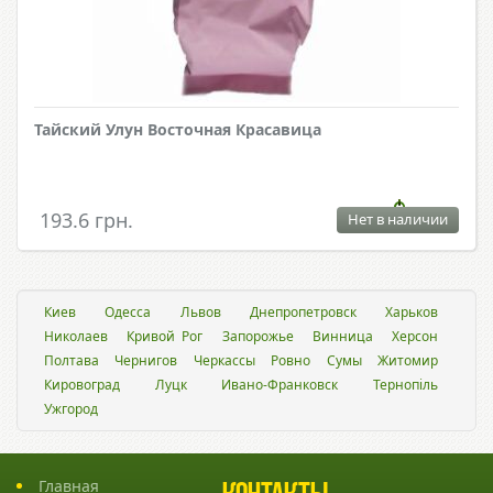
Тайский Улун Восточная Красавица
193.6 грн.
Нет в наличии
Киев
Одесса
Львов
Днепропетровск
Харьков
Николаев
Кривой Рог
Запорожье
Винница
Херсон
Полтава
Чернигов
Черкассы
Ровно
Сумы
Житомир
Кировоград
Луцк
Ивано-Франковск
Тернопіль
Ужгород
Главная