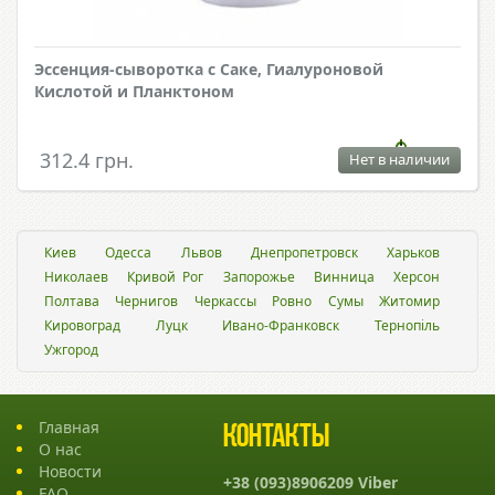
Эссенция-сыворотка с Саке, Гиалуроновой
Кислотой и Планктоном
312.4 грн.
Нет в наличии
Киев
Одесса
Львов
Днепропетровск
Харьков
Николаев
Кривой Рог
Запорожье
Винница
Херсон
Полтава
Чернигов
Черкассы
Ровно
Сумы
Житомир
Кировоград
Луцк
Ивано-Франковск
Тернопіль
Ужгород
Главная
Контакты
О нас
Новости
+38 (093)8906209 Viber
FAQ