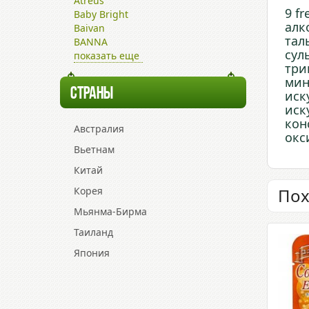
Atreus
9 fr
Baby Bright
алк
Baivan
тал
BANNA
сул
показать еще
три
мин
СТРАНЫ
иск
иск
кон
Австралия
окс
Вьетнам
Китай
Корея
Пох
Мьянма-Бирма
Таиланд
Япония