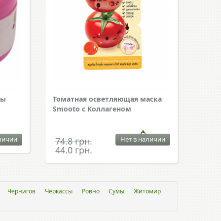
мы
Томатная осветляющая маска
Smootо с Коллагеном
личии
Нет в наличии
74.8 грн.
44.0 грн.
Чернигов
Черкассы
Ровно
Сумы
Житомир