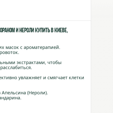
раном и Нероли купить в Киеве,
х масок с ароматерапией.
кровоток.
льными экстрактами, чтобы
 расслабиться.
ективно увлажняет и смягчает клетки
 Апельсина (Нероли).
андарина.