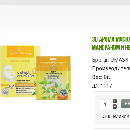
3D Арома Маск
Майораном И Н
Бренд: UMASK
Производител
Вес: 0г.
ID: 1117
НЕ
Нет в наличии