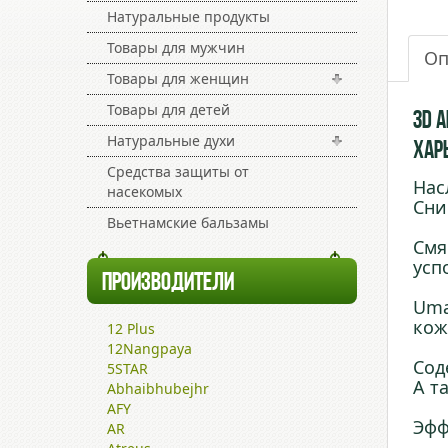
Натуральные продукты
Товары для мужчин
Оп
Товары для женщин
Товары для детей
3D 
Натуральные духи
Харь
Средства защиты от
Нас
насекомых
Сни
Вьетнамские бальзамы
Смя
усп
ПРОИЗВОДИТЕЛИ
Uma
кож
12 Plus
12Nangpaya
Сод
5STAR
А т
Abhaibhubejhr
AFY
Эфф
AR