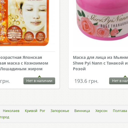
озрастная Японская
Маска для лица из Мьян
вая маска с Коэнзимом
Shwe Pyi Nann с Танакой и
и Лошадиным жиром
Розой
 грн.
193.6 грн.
Нет в наличии
Нет в на
Николаев
Кривой Рог
Запорожье
Винница
Херсон
Полтава
город