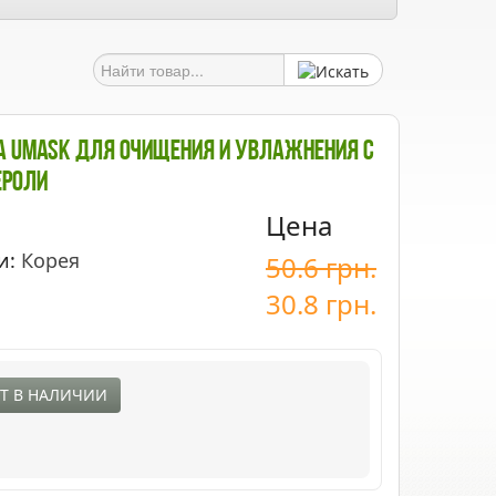
а UMASK Для Очищения И Увлажнения С
ероли
Цена
и:
Корея
50.6
грн.
30.8
грн.
Т В НАЛИЧИИ