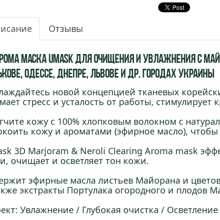
исание
Отзывы
арома маска UMASK для очищения и увлажнения С Майо
кове, Одессе, Днепре, Львове и др. городах Украины
лаждайтесь новой концепцией тканевых корейски
мает стресс и усталость от работы, стимулирует 
гчите кожу с 100% хлопковым волокном с натура
окоить кожу и ароматами (эфирное масло), чтобы
sk 3D Marjoram & Neroli Clearing Aroma mask эфф
и, очищает и осветляет тон кожи.
ержит эфирные масла листьев Майорана и цветов
акже экстракты Портулака огородного и плодов М
ект: Увлажнение / Глубокая очистка / Осветление