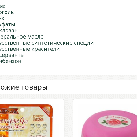
ee:
оголь
ьк
ьфаты
клозан
еральное масло
усственные синтетические специи
усственные красители
серванты
ибензон
ожие товары