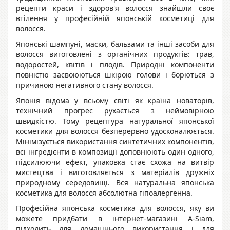
рецепти краси і здоров'я волосся знайшли своє
втілення у професійній японській косметиці для
волосся.
Японські шампуні, маски, бальзами та інші засоби для
волосся виготовлені з органічних продуктів: трав,
водоростей, квітів і плодів. Природні компоненти
повністю засвоюються шкірою голови і борються з
причиною негативного стану волосся.
Японія відома у всьому світі як країна новаторів,
технічний прогрес рухається з неймовірною
швидкістю. Тому рецептура натуральної японської
косметики для волосся безперервно удосконалюється.
Мінімізується використання синтетичних компонентів,
всі інгредієнти в композиції доповнюють один одного,
підсилюючи ефект, упаковка стає схожа на витвір
мистецтва і виготовляється з матеріалів дружніх
природному середовищі. Вся натуральна японська
косметика для волосся абсолютна гіпоалергенна.
Професійна японська косметика для волосся, яку ви
можете придбати в інтернет-магазині A-Siam,
підходить для домашнього використання і для