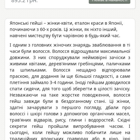
893.2 грн.
Японські гейші – жінки-квіти, еталон краси в Японії,
починаючи з 60-х років. Ці жінки, як ніхто інший,
навчені мистецтву бути чарівною в будь-який час.
І одним з головних жіночих знарядь зваблювання в ті
часи були волосся. Волосся відрощували максимальної
довжини. З них споруджували неймовірні зачіски з
живими квітами, дерев'яними гребінцями, паличками
та шпильками. Волосся нещадно відпорювали
праскою, для додання їм ще більшої гладкості, а саме
плетіння займало 3-4 години. Іноді гейшам доводилося
спати сидячи, для того щоб зберегти в цілості зачіску.
Незважаючи на таке жорстке поводження, волосся
гейш завжди були в бездоганному стані. Ці жінки,
здатні зачарувати з першого погляду, дбали про
волоссі і шкірі голови з допомогою органічних масел,
трав'яних відварів, рису, глини і водоростей. Східні
секрети гейш пройшли випробування часом. І
сьогодні, коли гейшу можливо побачити лише на
традиційних японських гравюрах або в кіно, їхні