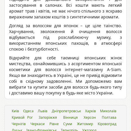
застосування в салонах. Всі кошти мають легкий
аромат трав і квітів, не має нічого спільного з яскраво
вираженим запахом коштів з синтетичними аромати.
Догляд за волоссям для японок – це ціле таїнство.
Харчування, зволоження й очищення волосся
відбувається під розслаблюючу музику, з
використанням японських пахощів, в атмосфері
спокою і безтурботності.
Відкрийте для себе таємниці японських жінок
мистецтва, ознайомившись з асортиментом японської
косметики для волосся інтернет-магазину A-Siam.
Якщо ви знаходитесь в Україні, це не привід відмовити
собі в східному задоволенні. Ми допоможемо вам
вибрати та купити засоби для волосся будь-якого типу
і доставимо вашу покупку в будь-яке місто України.
Київ
Одеса
Львiв
Дніпропетровськ
Харків
Миколаїв
Кривой Рог
Запоріжжя
Вінниця
Херсон
Полтава
Чернігів
Черкаси
Рівне
Суми
Житомир
Кіровоград
Луцьк
Івано-Франківськ
Тернопіль
Ужгород