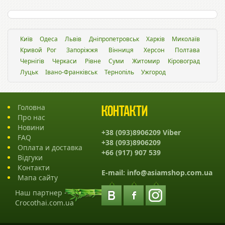
Київ
Одеса
Львiв
Дніпропетровськ
Харків
Миколаїв
Кривой Рог
Запоріжжя
Вінниця
Херсон
Полтава
Чернігів
Черкаси
Рівне
Суми
Житомир
Кіровоград
Луцьк
Івано-Франківськ
Тернопіль
Ужгород
Головна
Контакти
Про нас
Новини
+38 (093)8906209 Viber
FAQ
+38 (093)8906209
Оплата и доставка
+66 (917) 907 539
Відгуки
Контакти
E-mail:
info@asiamshop.com.ua
Мапа сайту
Наш партнер -
Crocothai.com.ua