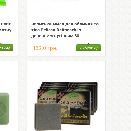
Petit
Японське мило для обличчя та
Матчу
тіла Pelican Deitanseki з
деревним вугіллям 30г
132.0 грн.
рзину
У корзину