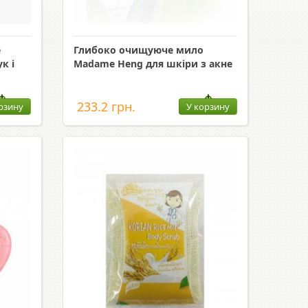
е
Глибоко очищуюче мило
к і
Madame Heng для шкіри з акне
233.2 грн.
рзину
У корзину