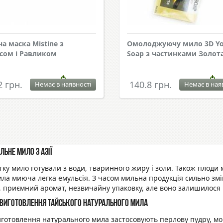
а маска Mistine з
Омолоджуючу мило 3D Y
сом і Равликом
Soap з частинками Золот
2 грн.
140.8 грн.
Немає в наявності
Немає в ная
льне мило з Азії
ку мило готували з води, тваринного жиру і золи. Також плоди м
ла миюча легка емульсія. З часом мильна продукція сильно зм
, приємний аромат, незвичайну упаковку, але воно залишилося
 виготовлення тайського натурального мила
готовлення натурального мила застосовують перлову пудру, морс