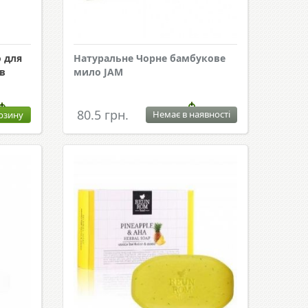
 для
Натуральне Чорне бамбукове
ів
мило JAM
80.5 грн.
Немає в наявності
рзину