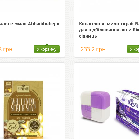
альне мило Abhaibhubejhr
Колагенове мило-скраб N
для відбілювання зони бікі
сідниць
8 грн.
233.2 грн.
У корзину
У ко