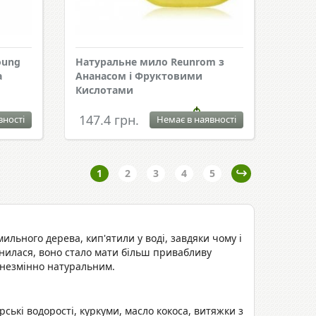
oung
Натуральне мило Reunrom з
а
Ананасом і Фруктовими
Кислотами
147.4 грн.
вності
Немає в наявності
1
2
3
4
5
ильного дерева, кип'ятили у воді, завдяки чому і
інилася, воно стало мати більш привабливу
 незмінно натуральним.
ькі водорості, куркуми, масло кокоса, витяжки з