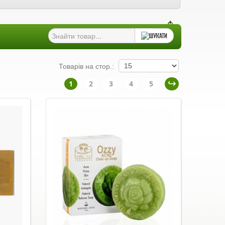
Товарів на стор.:
1
2
3
4
5