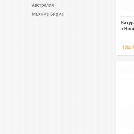
Австралия
Мьянма-Бирма
Натур
з Ноні
184.