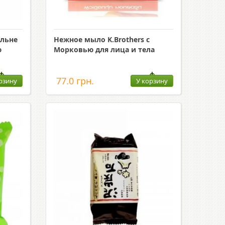
альне
Нежное мыло K.Brothers с
ю
Морковью для лица и тела
77.0 грн.
рзину
У корзину