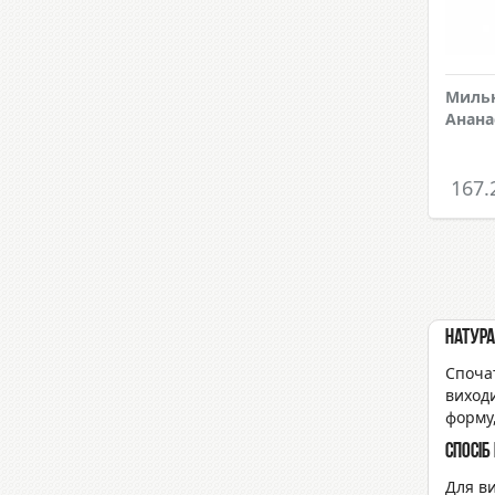
Мильн
Анана
167.
Натура
Спочат
виходи
форму
Спосіб
Для ви