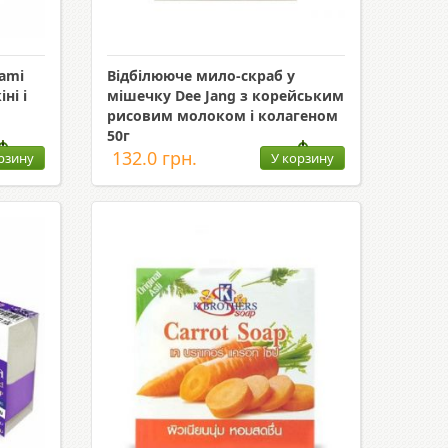
ami
Відбілююче мило-скраб у
ні і
мішечку Dee Jang з корейським
рисовим молоком і колагеном
50г
132.0 грн.
рзину
У корзину