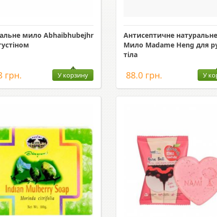
альне мило Abhaibhubejhr
Антисептичне натуральн
густіном
Мило Madame Heng для ру
тіла
8 грн.
88.0 грн.
У корзину
У ко