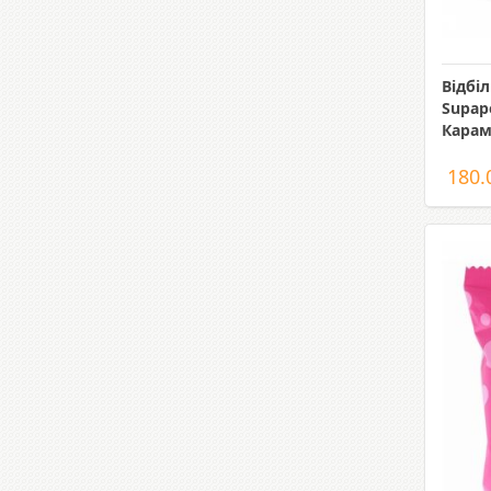
Відбі
Supap
Кара
180.