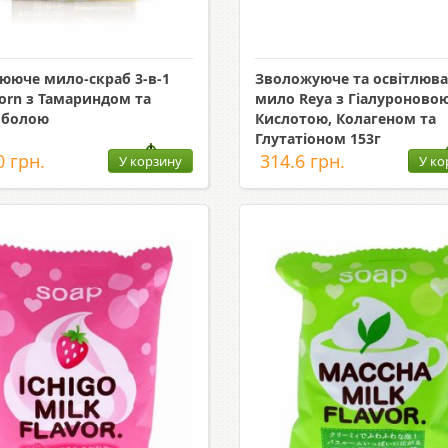
лююче мило-скраб 3-в-1
Зволожуюче та освітлюв
orn з Тамариндом та
мило Reya з Гіалуроново
мболою
Кислотою, Колагеном та
Глутатіоном 153г
0 грн.
314.6 грн.
У корзину
У ко