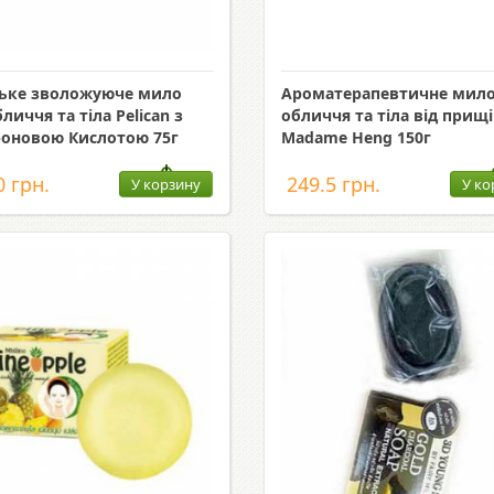
ьке зволожуюче мило
Ароматерапевтичне мило
личчя та тіла Pelican з
обличчя та тіла від прищ
роновою Кислотою 75г
Madame Heng 150г
0 грн.
249.5 грн.
У корзину
У ко