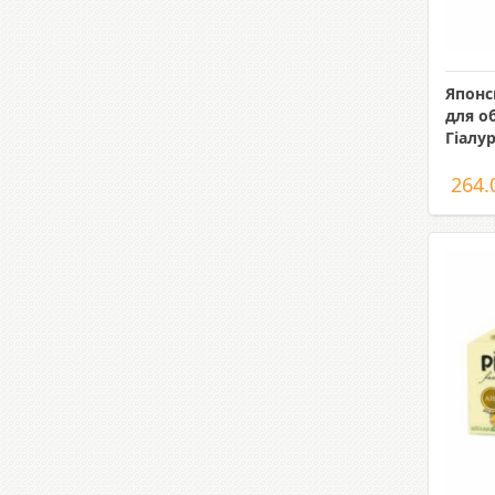
Японс
для об
Гіалу
264.