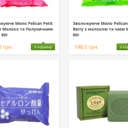
жуюче Мило Pelican Petit
Зволожуюче Мило Pelican 
 з Молоко та Полуничним
Berry з молоком та чаєм 
 80г
80г
0 грн.
198.0 грн.
У корзину
У ко