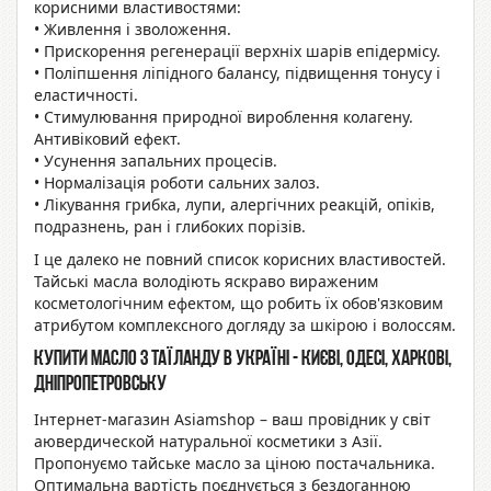
корисними властивостями:
• Живлення і зволоження.
• Прискорення регенерації верхніх шарів епідермісу.
• Поліпшення ліпідного балансу, підвищення тонусу і
еластичності.
• Стимулювання природної вироблення колагену.
Антивіковий ефект.
• Усунення запальних процесів.
• Нормалізація роботи сальних залоз.
• Лікування грибка, лупи, алергічних реакцій, опіків,
подразнень, ран і глибоких порізів.
І це далеко не повний список корисних властивостей.
Тайські масла володіють яскраво вираженим
косметологічним ефектом, що робить їх обов'язковим
атрибутом комплексного догляду за шкірою і волоссям.
Купити масло з Таїланду в Україні - Києві, Одесі, Харкові,
Дніпропетровську
Інтернет-магазин Asiamshop – ваш провідник у світ
аювердической натуральної косметики з Азії.
Пропонуємо тайське масло за ціною постачальника.
Оптимальна вартість поєднується з бездоганною