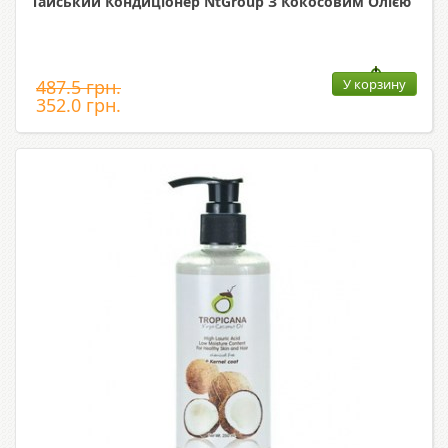
Тайський Кондиціонер NtGroup З Кокосовим Олією
487.5 грн.
У корзину
352.0 грн.