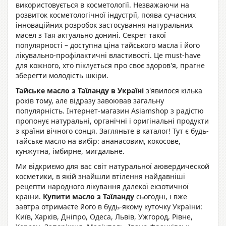
використовується в косметології. Незважаючи на
розвиток косметологічної індустрії, поява сучасних
інноваційних розробок застосування натуральних
масел з Тая актуально донині. Секрет такої
популярності – доступна ціна тайського масла і його
лікувально-профілактичні властивості. Це must-have
для кожного, хто піклується про своє здоров'я, прагне
зберегти молодість шкіри.
Тайське масло з Таїланду в Україні
з'явилося кілька
років тому, але відразу завоював загальну
популярність. Інтернет-магазин Asiamshop з радістю
пропонує натуральні, органічні і оригінальні продукти
з країни вічного сонця. Загляньте в каталог! Тут є будь-
тайське масло на вибір: ананасовим, кокосове,
кунжутна, імбирне, мигдальне.
Ми відкриємо для вас світ натуральної аювердической
косметики, в якій знайшли втілення найдавніші
рецепти народного лікування далекої екзотичної
країни.
Купити масло з Таїланду
сьогодні, і вже
завтра отримаєте його в будь-якому куточку України:
Київ, Харків, Дніпро, Одеса, Львів, Ужгород, Рівне,