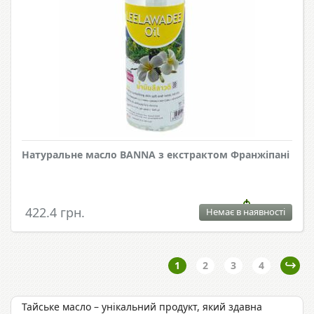
Натуральне масло BANNA з екстрактом Франжіпані
422.4 грн.
Немає в наявності
1
2
3
4
Тайське масло – унікальний продукт, який здавна