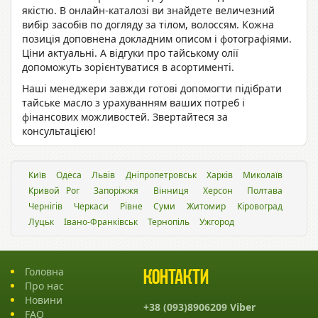
якістю. В онлайн-каталозі ви знайдете величезний
вибір засобів по догляду за тілом, волоссям. Кожна
позиція доповнена докладним описом і фотографіями.
Ціни актуальні. А відгуки про тайському олії
допоможуть зорієнтуватися в асортименті.
Наші менеджери завжди готові допомогти підібрати
тайське масло з урахуванням ваших потреб і
фінансових можливостей. Звертайтеся за
консультацією!
Київ
Одеса
Львiв
Дніпропетровськ
Харків
Миколаїв
Кривой Рог
Запоріжжя
Вінниця
Херсон
Полтава
Чернігів
Черкаси
Рівне
Суми
Житомир
Кіровоград
Луцьк
Івано-Франківськ
Тернопіль
Ужгород
Головна
Контакти
Про нас
Новини
+38 (093)8906209 Viber
FAQ