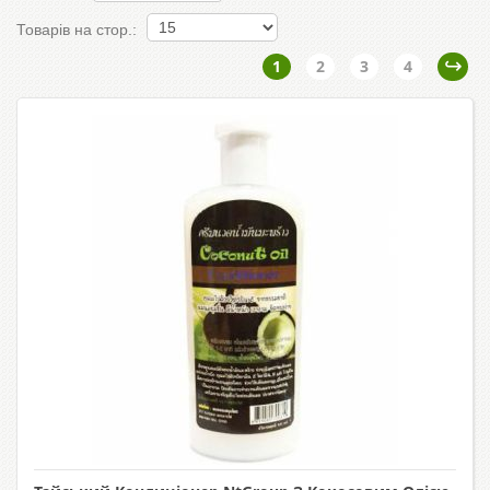
Товарів на стор.:
1
2
3
4