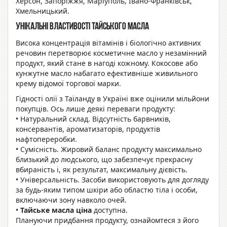
Херсон, Запоріжжя, Маріуполь, Івано-Франківськ,
Хмельницький.
Унікальні властивості тайського масла
Висока концентрація вітамінів і біологічно активних
речовин перетворює косметичне масло у незамінний
продукт, який стане в нагоді кожному. Кокосове або
кунжутне масло набагато ефективніше живильного
крему відомої торгової марки.
Гідності олії з Таїланду в Україні вже оцінили мільйони
покупців. Ось лише деякі переваги продукту:
• Натуральний склад. Відсутність барвників,
консервантів, ароматизаторів, продуктів
нафтопереробки.
• Сумісність. Жировий баланс продукту максимально
близький до людського, що забезпечує прекрасну
вбираність і, як результат, максимальну дієвість.
• Універсальність. Засоби використовують для догляду
за будь-яким типом шкіри або областю тіла і особи,
включаючи зону навколо очей.
•
Тайське масла ціна
доступна.
Плануючи придбання продукту, ознайомтеся з його