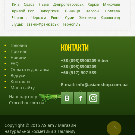
Київ
Одеса
Львiв
Дніпропетровськ
Харків
Миколаїв
Кривой Рог
Запоріжжя
Вінниця
Херсон
Полтава
Чернігів
Черкаси
Рівне
Суми
Житомир
Кіровоград
Луцьк
Івано-Франківськ
Тернопіль
Головна
Контакти
Про нас
Новини
+38 (093)8906209 Viber
FAQ
+38 (093)8906209
Оплата и доставка
+66 (917) 907 539
Відгуки
Контакти
E-mail:
info@asiamshop.com.ua
Мапа сайту
Наш партнер -
Crocothai.com.ua
Copyright © 2015 ASiam / Магазин
натуральної косметики з Таїланду